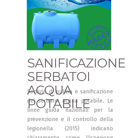
SANIFICAZIONE
SERBATOI
ACQUA
Servizio di pulizia e sanificazione
POTABILE
dei serbatoi acqua potabile. Le
linee guida nazionali per la
prevenzione e il controllo della
legionella (2015) indicano
chiaramente come l'ispezione