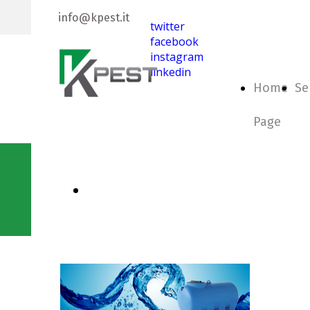
info@kpest.it
twitter
facebook
instagram
linkedin
Home
Se
Page
contatta un nostro
Esperto